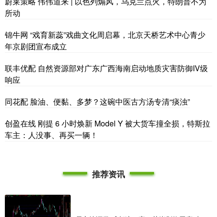
蔚莱策略 伟伟道来 | 以色列煽风，乌克兰点火，特朗普不为
所动
锦牛网 “戏育新蕊”戏曲文化周启幕，北京天桥艺术中心青少
年京剧团宣布成立
联丰优配 自然资源部对广东广西海南启动地质灾害防御IV级
响应
同花配 脸油、便黏、多梦？这碗中医古方汤专清“痰浊”
创盈在线 刚提 6 小时焕新 Model Y 被大货车撞全损，特斯拉
车主：人没事、再买一辆！
推荐资讯