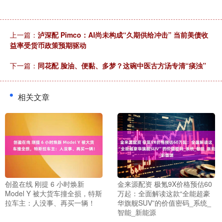
上一篇：
泸深配 Pimco：AI尚未构成“久期供给冲击” 当前美债收
益率受货币政策预期驱动
下一篇：
同花配 脸油、便黏、多梦？这碗中医古方汤专清“痰浊”
相关文章
创盈在线 刚提 6 小时焕新
金来源配资 极氪9X价格预估60
Model Y 被大货车撞全损，特斯
万起：全面解读这款“全能超豪
拉车主：人没事、再买一辆！
华旗舰SUV”的价值密码_系统_
智能_新能源