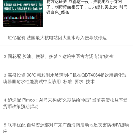
易方达证券 成都这一夜，关晓彤终于穿对
了，刘诗诗面相变了，古力娜扎美上天_时尚_
银白色_线条
​胜亿配资 法国最大核电站因大量水母入侵导致停运
1
​同花配 脸油、便黏、多梦？这碗中医古方汤专清“痰浊”
2
​嘉盛投资 98℃颗粒耐水玻璃制样机在QBT4064餐饮用钢化玻
3
璃器皿耐水性能测试中应该用_标准_要求_技术
​泸深配 Pimco：AI尚未构成“久期供给冲击” 当前美债收益率受
4
货币政策预期驱动
​联丰优配 自然资源部对广东广西海南启动地质灾害防御IV级响
5
应