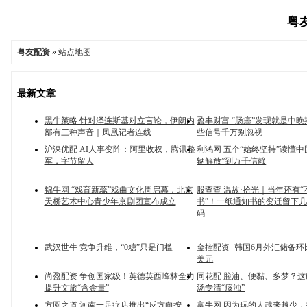
粤友
粤友配资
»
站点地图
最新文章
黑牛策略 针对泽连斯基对立言论，伊朗内
盈丰财富 “肠癌”发现就是中
部有三种声音｜凤凰记者连线
些信号千万别忽视
沪深优配 AI人事变阵：阿里收权，腾讯整
利鸿网 五个“始终坚持”读懂中
军，字节留人
辆解放”到万千信赖
锦牛网 “戏育新蕊”戏曲文化周启幕，北京
股查查 温故·拾光｜当年还有
天桥艺术中心青少年京剧团宣布成立
书”！一纸通知书的变迁留下
码
武汉世牛 竞争升维，“0糖”只是门槛
金控配资· 韩国6月外汇储备环比
美元
尚盈配资 争创国家级！英德英西峰林全力
同花配 脸油、便黏、多梦？
提升文旅“含金量”
汤专清“痰浊”
方圆之道 河南一足疗店推出“反方向按
富牛网 因为玩的人越来越少，