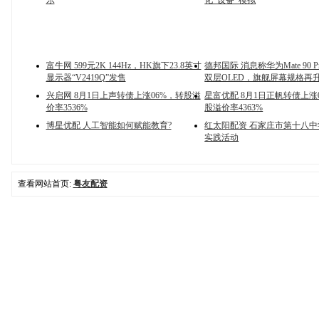
乐
化_设备_模拟
富牛网 599元2K 144Hz，HK旗下23.8英寸
德邦国际 消息称华为Mate 90 
显示器“V2419Q”发售
双层OLED，旗舰屏幕规格再
兴启网 8月1日上声转债上涨06%，转股溢
星富优配 8月1日正帆转债上涨
价率3536%
股溢价率4363%
博星优配 人工智能如何赋能教育?
红太阳配资 石家庄市第十八
实践活动
查看网站首页:
粤友配资