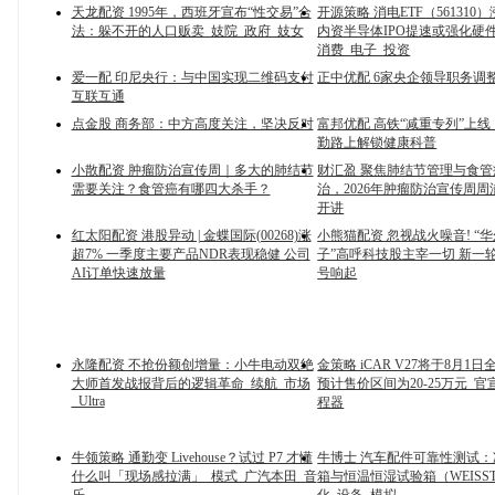
天龙配资 1995年，西班牙宣布“性交易”合
开源策略 消电ETF（561310）
法：躲不开的人口贩卖_妓院_政府_妓女
内资半导体IPO提速或强化硬
消费_电子_投资
爱一配 印尼央行：与中国实现二维码支付
正中优配 6家央企领导职务调
互联互通
点金股 商务部：中方高度关注，坚决反对
富邦优配 高铁“减重专列”上
勤路上解锁健康科普
小散配资 肿瘤防治宣传周｜多大的肺结节
财汇盈 聚焦肺结节管理与食
需要关注？食管癌有哪四大杀手？
治，2026年肿瘤防治宣传周
开讲
红太阳配资 港股异动 | 金蝶国际(00268)涨
小熊猫配资 忽视战火噪音! “
超7% 一季度主要产品NDR表现稳健 公司
子”高呼科技股主宰一切 新一
AI订单快速放量
号响起
永隆配资 不抢份额创增量：小牛电动双绝
金策略 iCAR V27将于8月1
大师首发战报背后的逻辑革命_续航_市场
预计售价区间为20-25万元_官
_Ultra
程器
牛领策略 通勤变 Livehouse？试过 P7 才懂
牛博士 汽车配件可靠性测试
什么叫「现场感拉满」_模式_广汽本田_音
箱与恒温恒湿试验箱（WEISST