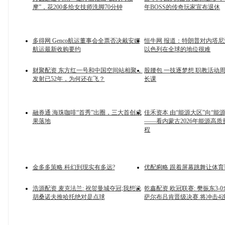
摩”，花200多给女技师洗脚70分钟
年BOSS的传奇玩家宣布退休
多得网 Genco航运董事会全票否决戴安娜
恒牛网 报道：特朗普对内塔
航运最新收购要约
以色列在全球的地位很难
财聚配资 东方红一号和中国空间站相聚，
股腰包 一技逐梦想 职教活动
发射已52年，为何还在飞？
长课
融券通 海珠咖啡“首秀”出圈，三大首创成
佳禾资本 由“能源大区”向“能
果落地
——看内蒙古2026年能源高
程
金多多策略 科幻到现实有多远?
优配痢略 跟着屏幕跳舞让体
浩源配资 麦克法兰: 祝贺曼城夺冠;我想说
乾鑫配资 欧冠联赛: 樊振东3-
胡桑诺夫推哈托绝对是点球
萨尔布吕肯晋级决赛 将冲击4