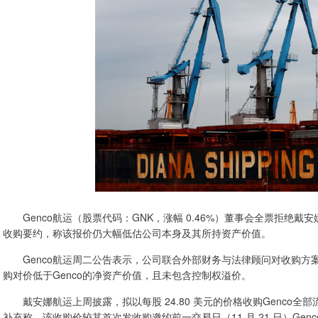
Genco航运（股票代码：GNK，涨幅 0.46%）董事会全票拒绝戴安
收购要约，称该报价仍大幅低估公司本身及其所持资产价值。
Genco航运周二公告表示，公司联合外部财务与法律顾问对收购方
购对价低于Genco的净资产价值，且未包含控制权溢价。
戴安娜航运上周披露，拟以每股 24.80 美元的价格收购Genco全部
补充称，该收购价较其首次发收购邀约前一交易日（11 月 21 日）Genc