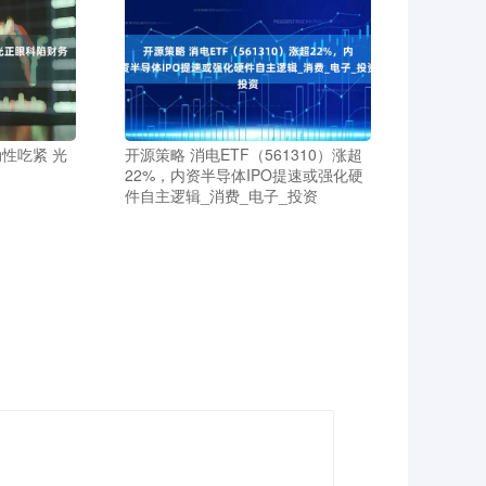
性吃紧 光
开源策略 消电ETF（561310）涨超
22%，内资半导体IPO提速或强化硬
件自主逻辑_消费_电子_投资