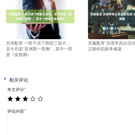
忠琦配资 一辈子演了两部三级片，
笑赢配资 负债率高企流动
至今仍是“亚洲第一美胸”，其中一部
正眼科陷财务难题
是《金瓶梅》
相关评论
本文评分
*
评论内容
*