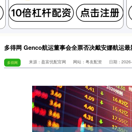
多得网 Genco航运董事会全票否决戴安娜航运
来源：盈富忧配官网
网站：粤友配资
日期：2026-0
多得网