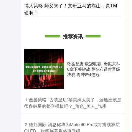
博大策略 师父来了！文班亚马的靠山，真TM
硬啊！
推荐资讯
乾鑫配资 欧冠联赛: 樊振东3-
0拿下关键战 萨尔布吕肯晋级
决赛 将冲击4连冠
​叁鑫策略 “古装皇后”黎美娴太美了，这脸应该是
1
很多韩星的整容模板吧？_角色_美人_气质
​德邦国际 消息称华为Mate 90 Pro或将搭载双层
2
OLED，旗舰屏幕规格再升级