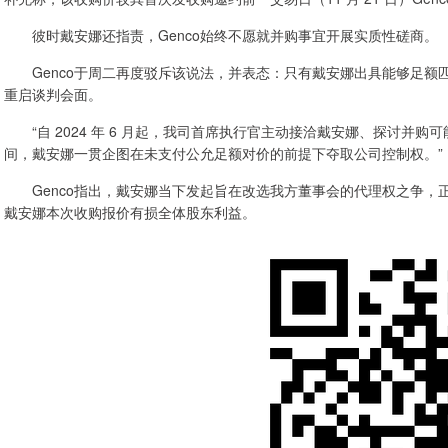
彼时戴安娜还指责，Genco始终不愿就并购事宜开展实质性磋商。
Genco于周二再度驳斥该说法，并表态：只有戴安娜出具能够足额
重启谈判会面。
“自 2024 年 6 月起，我司首席执行官主动接洽戴安娜、探讨并购可能
间，戴安娜一贯企图在未支付公允足额对价的前提下夺取公司控制权。”
Genco指出，戴安娜当下发起旨在改选我方董事会的代理权之争，
戴安娜本次收购报价有损全体股东利益。