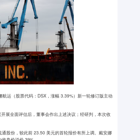
娜航运（股票代码：DSX，涨幅 3.39%）新一轮修订版主动
案开展全面评估后，董事会作出上述决议；经研判，本次收
流通股份，较此前 23.50 美元的首轮报价有所上调。戴安娜
o收盘价溢价 39%。