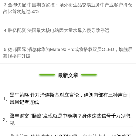
​金御优配 中国期货监控：场外衍生品交易业务中产业客户持仓
3
占比首次超过50%
​胜亿配资 法国最大核电站因大量水母入侵导致停运
4
​德邦国际 消息称华为Mate 90 Pro或将搭载双层OLED，旗舰屏
5
幕规格再升级
最新文章
黑牛策略 针对泽连斯基对立言论，伊朗内部有三种声音｜
1、
凤凰记者连线
盈丰财富 “肠癌”发现就是中晚期？身体这些信号千万别忽
2、
视