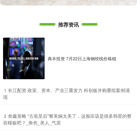
推荐资讯
典丰投资 7月22日上海钢绞线价格稳
​长江配资 政策、资本、产业三重发力 科创板并购重组案例涌
1
现
​叁鑫策略 “古装皇后”黎美娴太美了，这脸应该是很多韩星的整
2
容模板吧？_角色_美人_气质