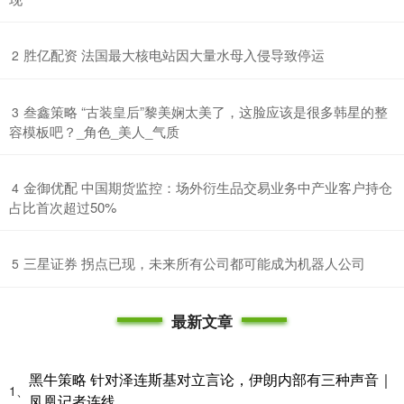
​胜亿配资 法国最大核电站因大量水母入侵导致停运
2
​叁鑫策略 “古装皇后”黎美娴太美了，这脸应该是很多韩星的整
3
容模板吧？_角色_美人_气质
​金御优配 中国期货监控：场外衍生品交易业务中产业客户持仓
4
占比首次超过50%
​三星证券 拐点已现，未来所有公司都可能成为机器人公司
5
最新文章
黑牛策略 针对泽连斯基对立言论，伊朗内部有三种声音｜
1、
凤凰记者连线