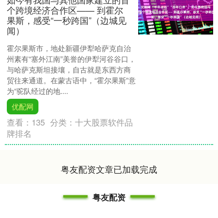
个跨境经济合作区—— 到霍尔
果斯，感受“一秒跨国”（边城见
闻）
霍尔果斯市，地处新疆伊犁哈萨克自治
州素有“塞外江南”美誉的伊犁河谷谷口，
与哈萨克斯坦接壤，自古就是东西方商
贸往来通道。在蒙古语中，“霍尔果斯”意
为“驼队经过的地....
优配网
查看：
135
分类：
十大股票软件品
牌排名
粤友配资文章已加载完成
粤友配资