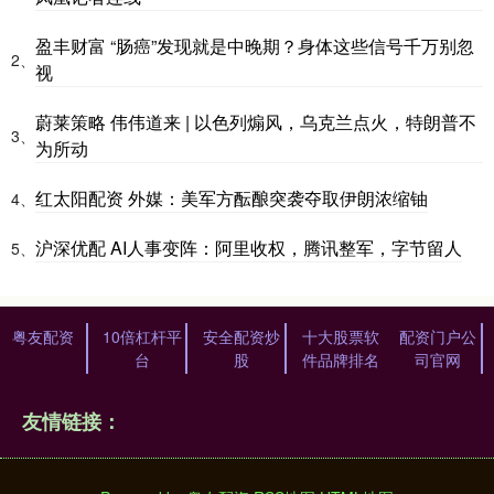
盈丰财富 “肠癌”发现就是中晚期？身体这些信号千万别忽
2、
视
蔚莱策略 伟伟道来 | 以色列煽风，乌克兰点火，特朗普不
3、
为所动
红太阳配资 外媒：美军方酝酿突袭夺取伊朗浓缩铀
4、
沪深优配 AI人事变阵：阿里收权，腾讯整军，字节留人
5、
粤友配资
10倍杠杆平
安全配资炒
十大股票软
配资门户公
台
股
件品牌排名
司官网
友情链接：